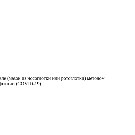
ле (мазок из носоглотки или ротоглотки) методом
нфекции (COVID-19).