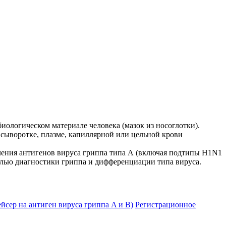
иологическом материале человека (мазок из носоглотки).
 сыворотке, плазме, капиллярной или цельной крови
вления антигенов вируса гриппа типа А (включая подтипы H1N1
целью диагностики гриппа и дифференциации типа вируса.
йсер на антиген вируса гриппа A и B)
Регистрационное