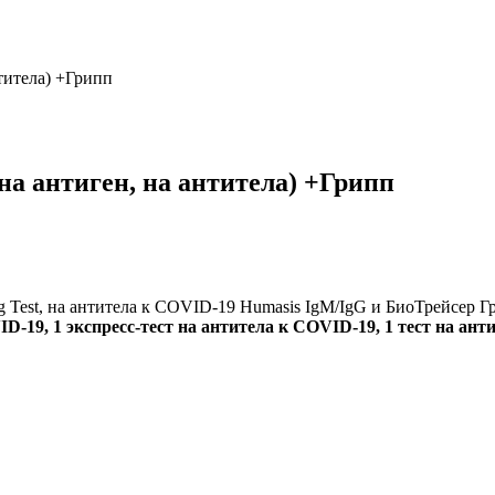
титела) +Грипп
на антиген, на антитела) +Грипп
g Test, на антитела к COVID-19 Humasis IgM/IgG и БиоТрейсер Г
ID-19, 1 экспресс-тест на антитела к COVID-19, 1 тест на ант