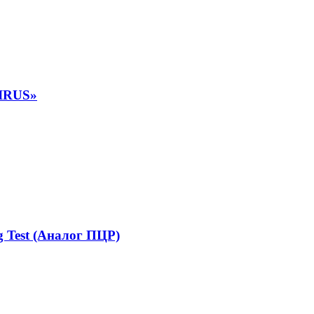
инского назначения надлежащего качества возврату и обмену
VIRUS»
 Test (Аналог ПЦР)