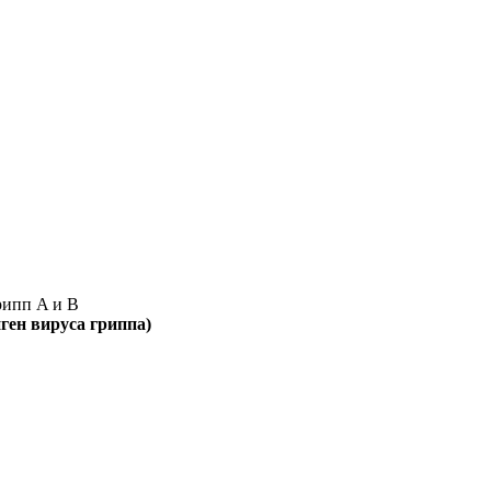
рипп A и B
иген вируса гриппа)