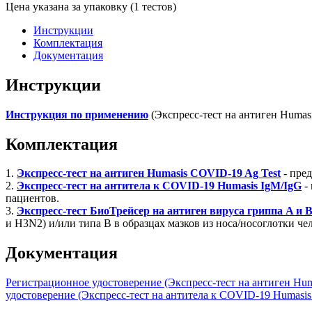
Цена указана за упаковку (1 тестов)
Инструкции
Комплектация
Документация
Инструкции
Инструкция по применению
(Экспресс-тест на антиген Humas
Комплектация
1.
Экспресс-тест на антиген Humasis COVID-19 Ag Test
- пред
2.
Экспресс-тест на антитела к COVID-19 Humasis IgM/IgG
- 
пациентов.
3.
Экспресс-тест БиоТрейсер на антиген вируса гриппа A и 
и H3N2) и/или типа В в образцах мазков из носа/носоглотки 
Документация
Регистрационное удостоверение (Экспресс-тест на антиген Hum
удостоверение (Экспресс-тест на антитела к COVID-19 Humasis