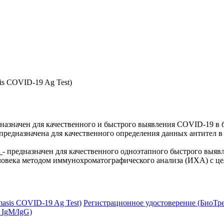
is COVID-19 Ag Test)
назначен для качественного и быстрого выявления COVID-19 в б
предназначена для качественного определения данных антител в
B
- предназначен для качественного одноэтапного быстрого выя
человека методом иммунохроматографического анализа (ИХА) с 
asis COVID-19 Ag Test)
Регистрационное удостоверение (БиоТре
 IgM/IgG)