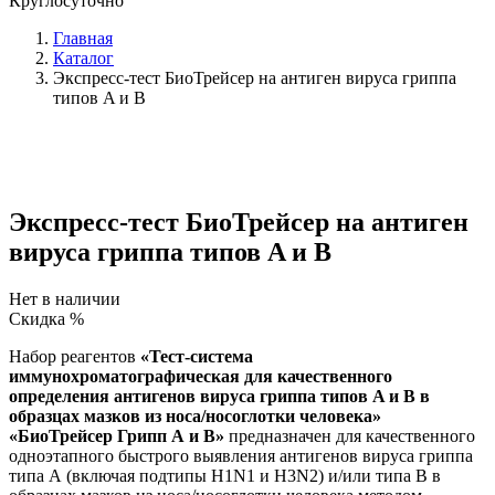
Круглосуточно
Главная
Каталог
Экспресс-тест БиоТрейсер на антиген вируса гриппа
типов A и B
Экспресс-тест БиоТрейсер на антиген
вируса гриппа типов A и B
Нет в наличии
Скидка %
Набор реагентов
«Тест-система
иммунохроматографическая для качественного
определения антигенов вируса гриппа типов A и B в
образцах мазков из носа/носоглотки человека»
«БиоТрейсер Грипп А и В»
предназначен для качественного
одноэтапного быстрого выявления антигенов вируса гриппа
типа А (включая подтипы H1N1 и H3N2) и/или типа В в