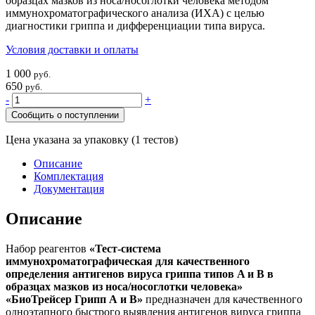
образцах мазков из носа/носоглотки человека методом
иммунохроматографического анализа (ИХА) с целью
диагностики гриппа и дифференциации типа вируса.
Условия доставки и оплаты
1 000
руб.
650
руб.
-
+
Сообщить о поступлении
Цена указана за упаковку (1 тестов)
Описание
Комплектация
Документация
Описание
Набор реагентов
«Тест-система
иммунохроматографическая для качественного
определения антигенов вируса гриппа типов A и B в
образцах мазков из носа/носоглотки человека»
«БиоТрейсер Грипп А и В»
предназначен для качественного
одноэтапного быстрого выявления антигенов вируса гриппа