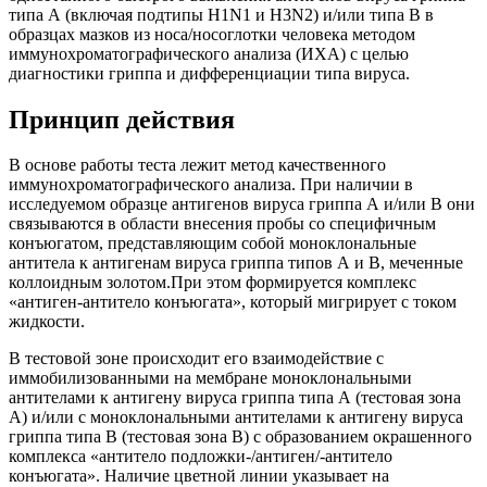
типа А (включая подтипы H1N1 и H3N2) и/или типа В в
образцах мазков из носа/носоглотки человека методом
иммунохроматографического анализа (ИХА) с целью
диагностики гриппа и дифференциации типа вируса.
Принцип действия
В основе работы теста лежит метод качественного
иммунохроматографического анализа. При наличии в
исследуемом образце антигенов вируса гриппа А и/или В они
связываются в области внесения пробы со специфичным
конъюгатом, представляющим собой моноклональные
антитела к антигенам вируса гриппа типов А и В, меченные
коллоидным золотом.При этом формируется комплекс
«антиген-антитело конъюгата», который мигрирует с током
жидкости.
В тестовой зоне происходит его взаимодействие с
иммобилизованными на мембране моноклональными
антителами к антигену вируса гриппа типа А (тестовая зона
А) и/или с моноклональными антителами к антигену вируса
гриппа типа В (тестовая зона В) с образованием окрашенного
комплекса «антитело подложки-/антиген/-антитело
конъюгата». Наличие цветной линии указывает на