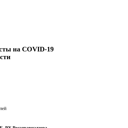
есты на COVID-19
асти
лей
Е, РУ Росздравнадзора