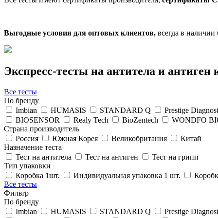
Выгодные условия для оптовых клиентов,
всегда в наличии
Экспресс-тесты
на антитела и антиген
Все тесты
По бренду
Imbian
HUMASIS
STANDARD Q
Prestige Diagnost
BIOSENSOR
Realy Tech
BioZentech
WONDFO BI
Страна производитель
Россия
Южная Корея
Великобритания
Китай
Назначение теста
Тест на антитела
Тест на антиген
Тест на грипп
Тип упаковки
Коробка 1шт.
Индивидуальная упаковка 1 шт.
Коробк
Все тесты
Фильтр
По бренду
Imbian
HUMASIS
STANDARD Q
Prestige Diagnost